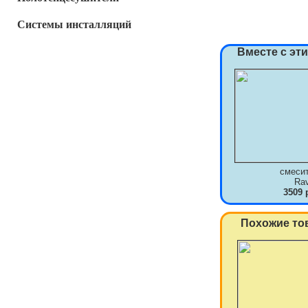
Системы инсталляций
Вместе с эт
смеси
Ra
3509 
Похожие то