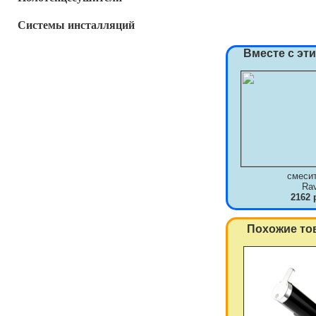
Системы инсталляций
Вместе с эт
смеси
Ra
2162 
Похожие то