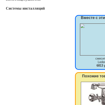
Системы инсталляций
Вместе с эт
смеси
Lede
6813 
Похожие то