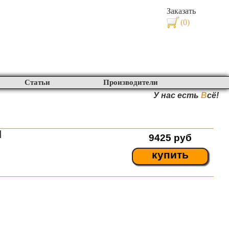
Заказать
(0)
Статьи
Производители
У нас есть
В
сё!
d
9425
руб
купить