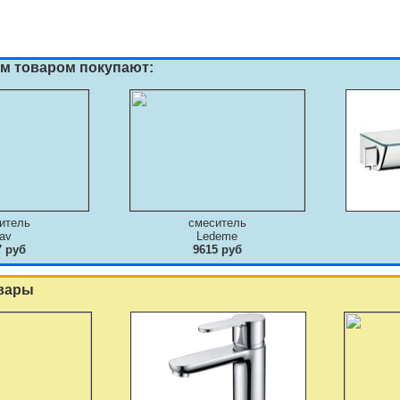
им товаром покупают:
итель
смеситель
av
Ledeme
7 руб
9615 руб
вары