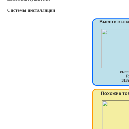
Системы инсталляций
Вместе с эт
смес
R
318
Похожие то