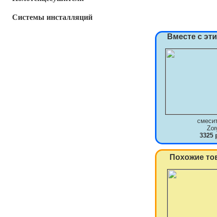
Системы инсталляций
Вместе с эт
смеси
Zor
3325 
Похожие то