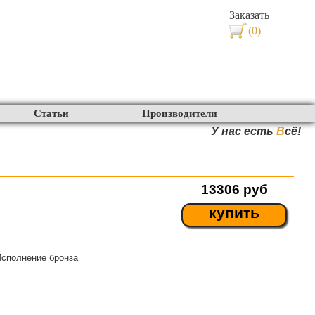
Заказать
(0)
Статьи
Производители
У нас есть
В
сё!
13306
руб
купить
сполнение бронза