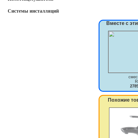
Системы инсталляций
Вместе с эт
смес
R
278
Похожие то