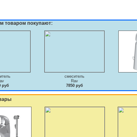
им товаром покупают:
итель
смеситель
av
Rav
9 руб
7850 руб
вары