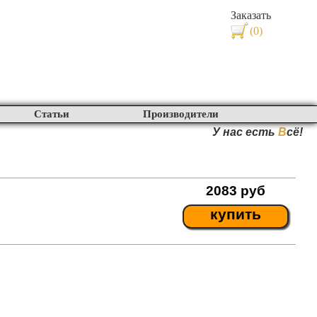
Заказать
(0)
Статьи
Производители
У нас есть
В
сё!
2083
руб
купить