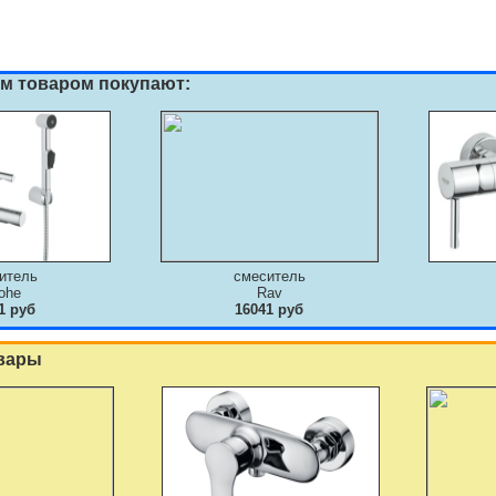
им товаром покупают:
итель
смеситель
ohe
Rav
1 руб
16041 руб
вары