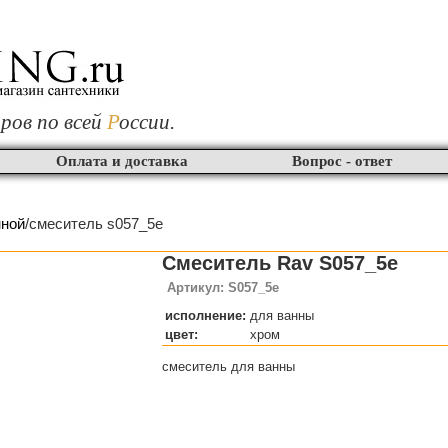
ров по всей
Р
оссии.
Оплата и доставка
Вопрос - ответ
нной
/смеситель s057_5e
Смеситель Rav S057_5e
Артикул: S057_5e
исполнение:
для ванны
цвет:
хром
смеситель для ванны