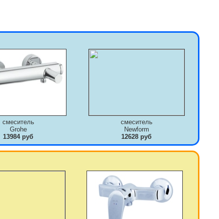
смеситель
смеситель
Grohe
Newform
13984 руб
12628 руб