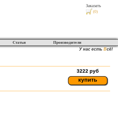
Заказать
(0)
Статьи
Производители
У нас есть
В
сё!
3222
руб
купить