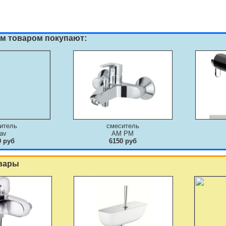
им товаром покупают:
итель
смеситель
av
AM PM
0 руб
6150 руб
вары