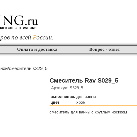
ров по всей
Р
оссии.
Оплата и доставка
Вопрос - ответ
нной
/смеситель s329_5
Смеситель Rav S029_5
Артикул: S329_5
исполнение:
для ванны
цвет:
хром
смеситель для ванны с круглым носиком