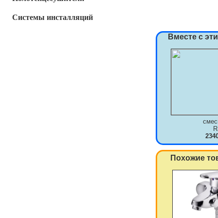
Системы инсталляций
Вместе с эт
смес
R
234
Похожие то