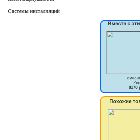
Системы инсталляций
Вместе с эт
смеси
Zor
8170 
Похожие то