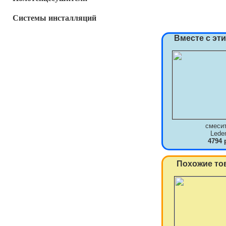
Системы инсталляций
Вместе с эт
смеси
Lede
4794 
Похожие то