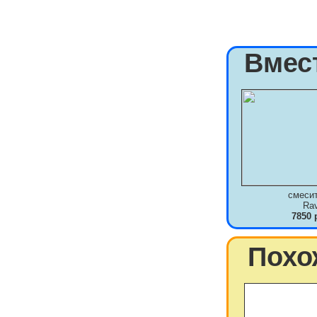
Вмес
смеси
Ra
7850 
Похо