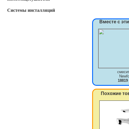
Системы инсталляций
Вместе с эт
смеси
Newf
18819
Похожие то