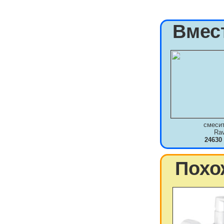
Вмес
смеси
Ra
24630
Похо