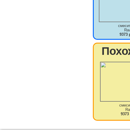
смеси
Ra
9373 
Похо
смеси
Ra
9373