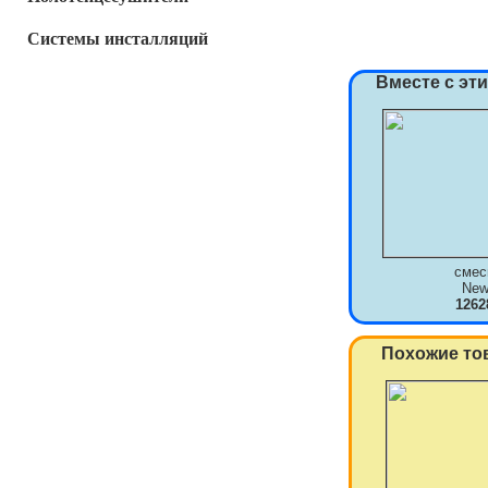
Системы инсталляций
Вместе с эт
смес
New
1262
Похожие то