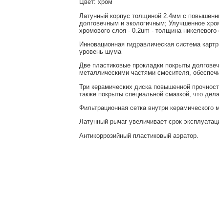
Цвет: хром
Латунный корпус толщиной 2.4мм с повышенн
долговечным и экологичным; Улучшенное хро
хромового слоя - 0.2um - толщина никелевого 
Инновационная гидравлическая система карт
уровень шума
Две пластиковые прокладки покрыты долгове
металлическими частями смесителя, обеспечи
Три керамических диска повышенной прочност
также покрыты специальной смазкой, что дела
Фильтрационная сетка внутри керамического 
Латунный рычаг увеличивает срок эксплуатац
Антикоррозийный пластиковый аэратор.