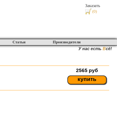
Заказать
(0)
Статьи
Производители
У нас есть
В
сё!
2565
руб
купить