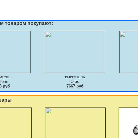
им товаром покупают:
итель
смеситель
form
Oras
8 руб
7667 руб
вары