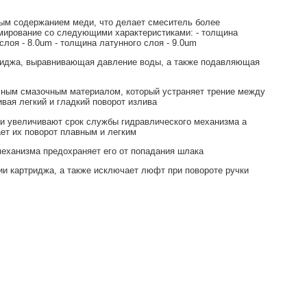
ым содержанием меди, что делает смеситель более
мирование со следующими характеристиками: - толщина
слоя - 8.0um - толщина латунного слоя - 9.0um
риджа, выравнивающая давление воды, а также подавляющая
чным смазочным материалом, который устраняет трение между
вая легкий и гладкий поворот излива
и увеличивают срок службы гидравлического механизма а
ет их поворот плавным и легким
механизма предохраняет его от попадания шлака
ии картриджа, а также исключает люфт при повороте ручки