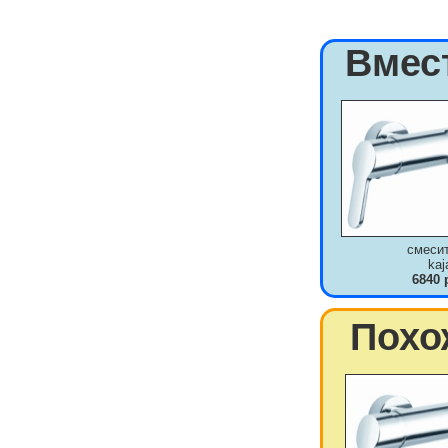
Вмес
смеси
kaj
6840 
Похо