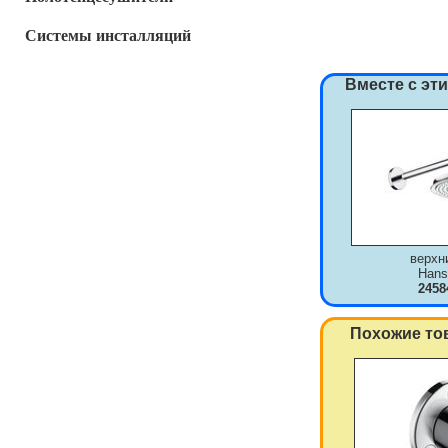
Системы инсталляций
Вместе с эт
верхн
Hans
2458
Похожие то