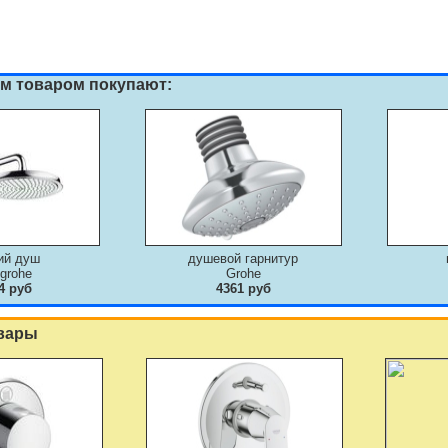
им товаром покупают:
ий душ
душевой гарнитур
grohe
Grohe
4 руб
4361 руб
вары