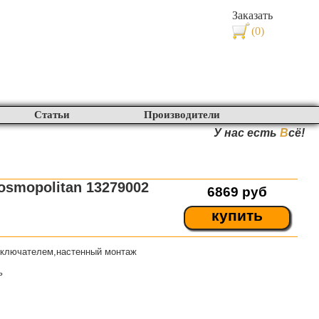
Заказать
(0)
Статьи
Производители
У нас есть
В
сё!
osmopolitan 13279002
6869
руб
купить
реключателем,настенный монтаж
ь