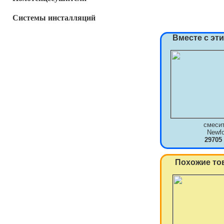
Системы инсталляций
Вместе с эт
смеси
Newf
29705
Похожие то