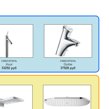
смеситель
смеситель
Axor
Grohe
33292 руб
37928 руб