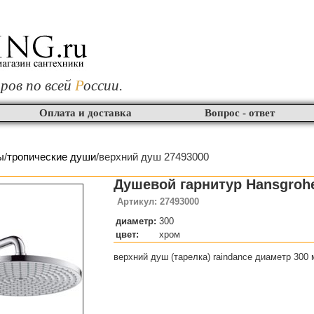
ров по всей
Р
оссии.
Оплата и доставка
Вопрос - ответ
ы
/
тропические души
/верхний душ 27493000
Душевой гарнитур Hansgrohe
Артикул: 27493000
диаметр:
300
цвет:
хром
верхний душ (тарелка) raindance диаметр 300 