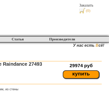
Заказать
(0)
Статьи
Производители
У нас есть
В
сё!
 Raindance 27493
29974
руб
купить
мм, из стены