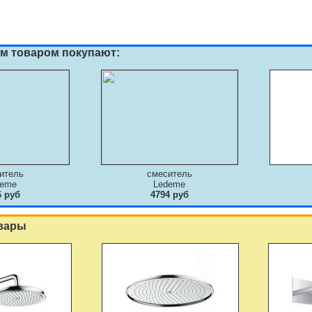
им товаром покупают:
итель
смеситель
deme
Ledeme
6 руб
4794 руб
вары