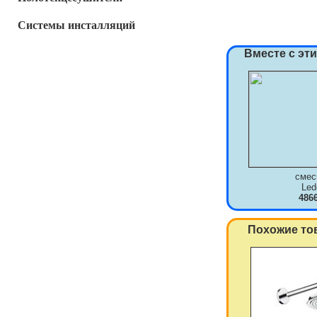
Системы инсталляций
Вместе с эт
смес
Le
486
Похожие то