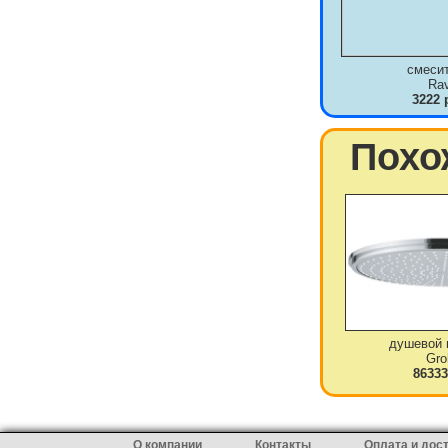
смеси
Ra
3222 
Похо
душевой 
Gro
86333
О компании
Контакты
Оплата и дос