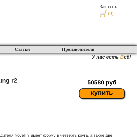
Заказать
(0)
Статьи
Производители
У нас есть
В
сё!
ung r2
50580
руб
купить
дителя Novellini имеет форму в четверть круга, а также две