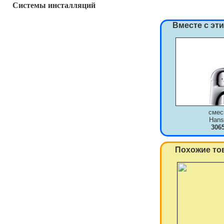
Системы инсталляций
Вместе с эт
смес
Hans
306
Похожие то