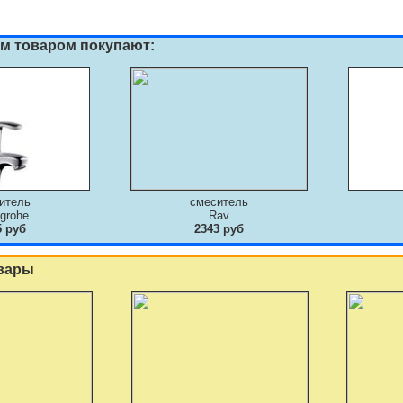
им товаром покупают:
итель
смеситель
grohe
Rav
5 руб
2343 руб
вары