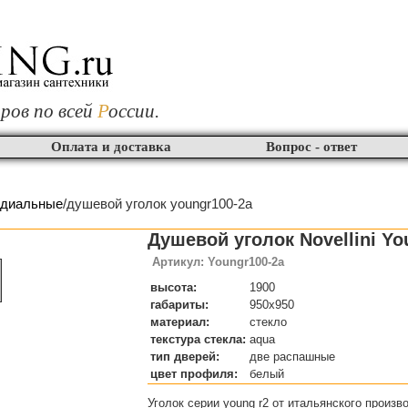
ров по всей
Р
оссии.
Оплата и доставка
Вопрос - ответ
адиальные
/душевой уголок youngr100-2a
Душевой уголок Novellini Yo
Артикул: Youngr100-2a
высота:
1900
габариты:
950x950
материал:
стекло
текстура стекла:
aqua
тип дверей:
две распашные
цвет профиля:
белый
Уголок серии young r2 от итальянского произво