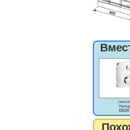
Вмес
смеси
Hansg
15134
Похо