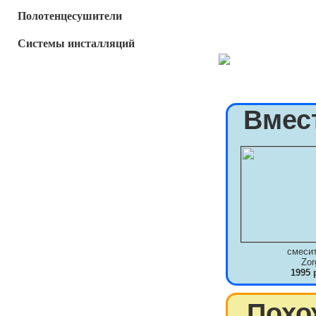
Полотенцесушители
Системы инсталляций
Вмес
смеси
Zor
1995 
Похо