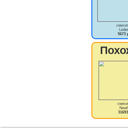
смеси
Lede
5673 
Похо
смеси
Newf
31693