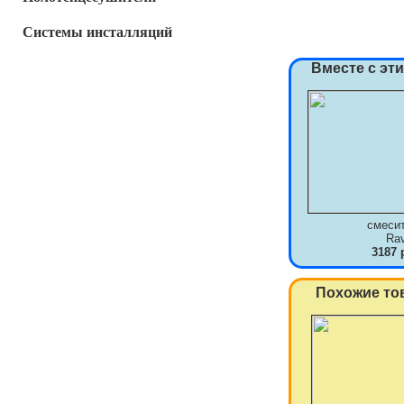
Системы инсталляций
Вместе с эт
смеси
Ra
3187 
Похожие то