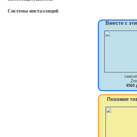
Системы инсталляций
Вместе с эт
смеси
Zor
4560 
Похожие то