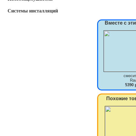
Системы инсталляций
Вместе с эт
смеси
Ra
5390 
Похожие то