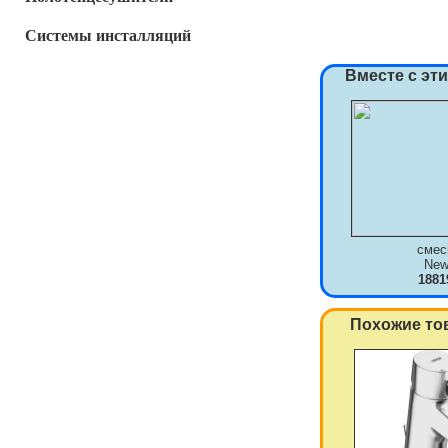
Системы инсталляций
Вместе с эт
смес
New
1881
Похожие то