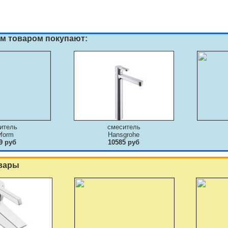
им товаром покупают:
итель
смеситель
form
Hansgrohe
9 руб
10585 руб
вары