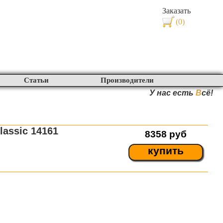
Заказать
(0)
Статьи
Производители
У нас есть
В
сё!
lassic 14161
8358
руб
купить