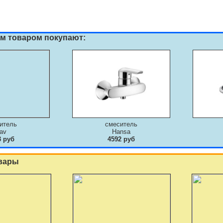
им товаром покупают:
итель
смеситель
av
Hansa
3 руб
4592 руб
вары