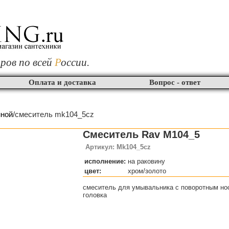
ров по всей
Р
оссии.
Оплата и доставка
Вопрос - ответ
нной
/смеситель mk104_5cz
Смеситель Rav M104_5
Артикул: Mk104_5cz
исполнение:
на раковину
цвет:
хром/золото
смеситель для умывальника с поворотным но
головка