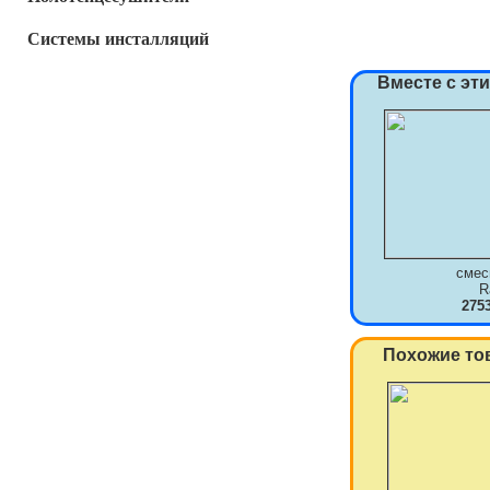
Системы инсталляций
Вместе с эт
смес
R
275
Похожие то