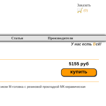
Заказать
(0)
Статьи
Производители
У нас есть
В
сё!
5155
руб
купить
сиком M-головка с резиновой прокладкой МК-керамическая