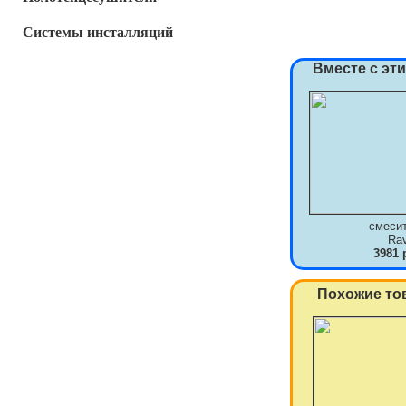
Системы инсталляций
Вместе с эт
смеси
Ra
3981 
Похожие то