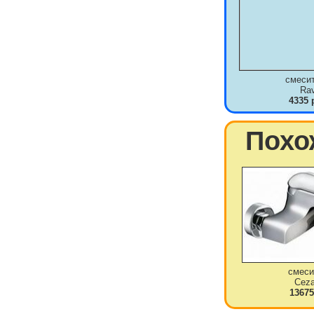
смеси
Ra
4335 
Похо
смеси
Ceza
13675