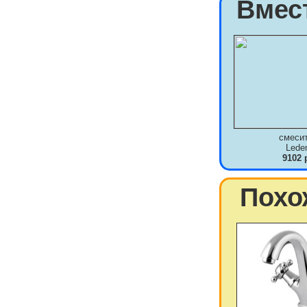
Вмес
смеси
Lede
9102 
Похо