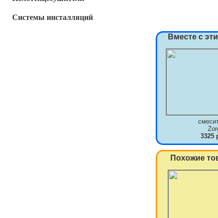
Системы инсталляций
Вместе с эт
смеси
Zor
3325 
Похожие то