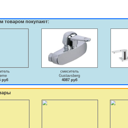
им товаром покупают:
итель
смеситель
deme
Gustavsberg
5 руб
4087 руб
вары