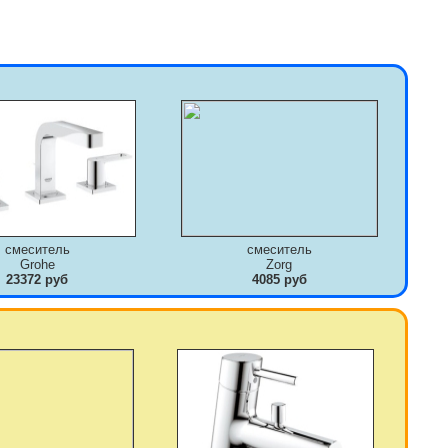
смеситель
смеситель
Grohe
Zorg
23372 руб
4085 руб