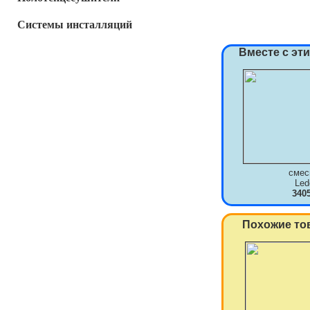
Системы инсталляций
Вместе с эт
смес
Le
340
Похожие то