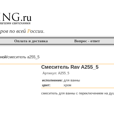
ров по всей
Р
оссии.
Оплата и доставка
Вопрос - ответ
нной
/смеситель a255_5
Смеситель Rav A255_5
Артикул: A255_5
исполнение:
для ванны
цвет:
хром
смеситель для ванны с переключением на ду