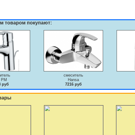
им товаром покупают:
итель
смеситель
 PM
Hansa
8 руб
7216 руб
вары