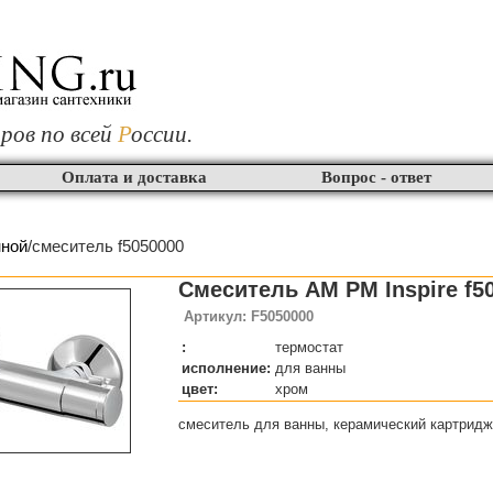
ров по всей
Р
оссии.
Оплата и доставка
Вопрос - ответ
нной
/смеситель f5050000
Смеситель AM PM Inspire f5
Артикул: F5050000
:
термостат
исполнение:
для ванны
цвет:
хром
смеситель для ванны, керамический картридж,