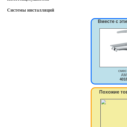
Системы инсталляций
Вместе с эт
смес
AM
401
Похожие то