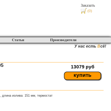
Заказать
(0)
Статьи
Производители
У нас есть
В
сё!
05
13079
руб
купить
 длина излива: 151 мм, термостат