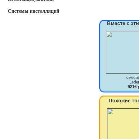
Системы инсталляций
Вместе с эт
смеси
Lede
9216 
Похожие то