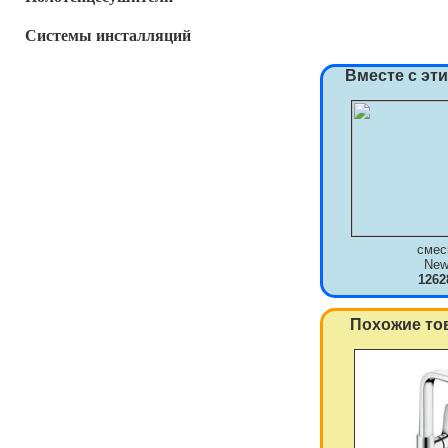
Системы инсталляций
Вместе с эт
смес
New
1262
Похожие то