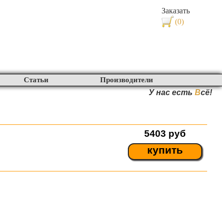
Заказать
(0)
Статьи
Производители
У нас есть
В
сё!
5403
руб
купить