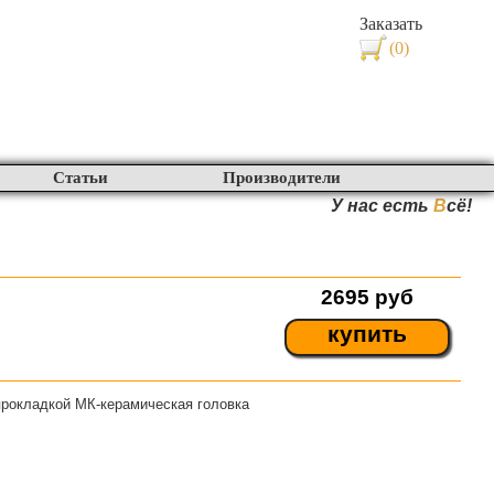
Заказать
(0)
Статьи
Производители
У нас есть
В
сё!
2695
руб
купить
прокладкой МК-керамическая головка