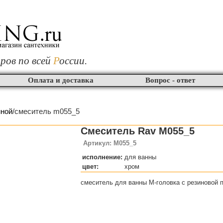
ров по всей
Р
оссии.
Оплата и доставка
Вопрос - ответ
нной
/смеситель m055_5
Смеситель Rav M055_5
Артикул: M055_5
исполнение:
для ванны
цвет:
хром
смеситель для ванны M-головка с резиновой 