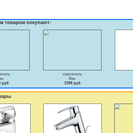
им товаром покупают:
итель
смеситель
av
Rav
3 руб
3398 руб
вары