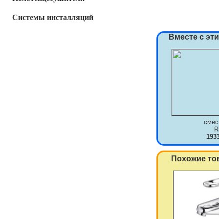
Системы инсталляций
Вместе с эт
смес
R
193
Похожие то