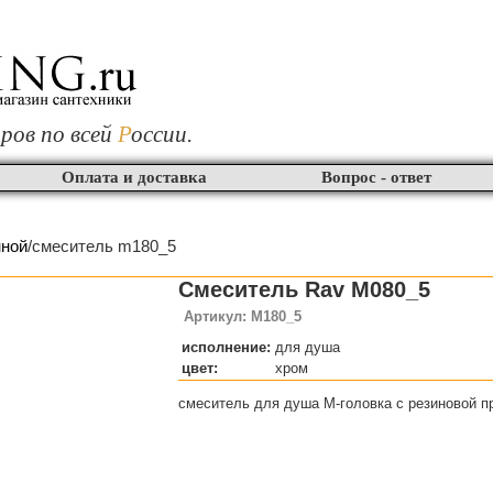
ров по всей
Р
оссии.
Оплата и доставка
Вопрос - ответ
нной
/смеситель m180_5
Смеситель Rav M080_5
Артикул: M180_5
исполнение:
для душа
цвет:
хром
смеситель для душа M-головка с резиновой п