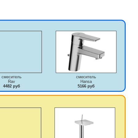
смеситель
смеситель
Rav
Hansa
4482 руб
5166 руб