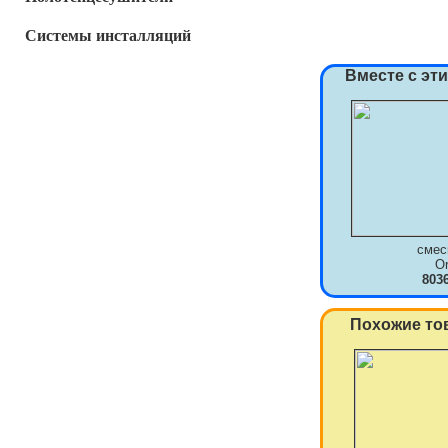
Системы инсталляций
Вместе с эт
смес
O
803
Похожие то