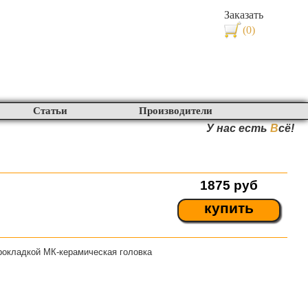
Заказать
(0)
Статьи
Производители
У нас есть
В
сё!
1875
руб
купить
рокладкой МК-керамическая головка