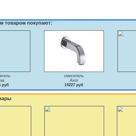
им товаром покупают:
итель
смеситель
ras
Axor
6 руб
14227 руб
вары