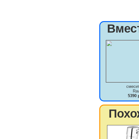
Вмес
смеси
Ra
5390 
Похо