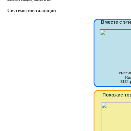
Системы инсталляций
Вместе с эт
смеси
Ra
3134 
Похожие то