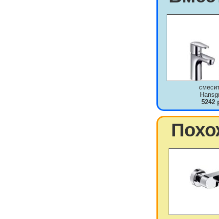
смеси
Hansg
5242 
Похо