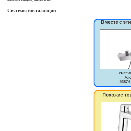
Системы инсталляций
Вместе с эт
смеси
Axo
53874
Похожие то