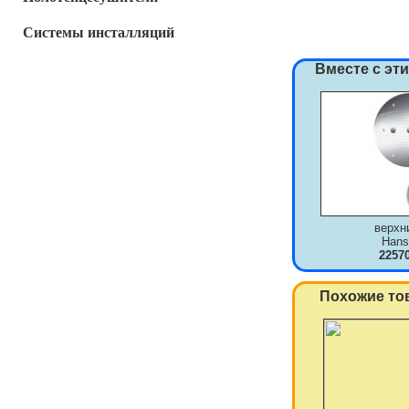
Системы инсталляций
Вместе с эт
верхн
Hans
2257
Похожие то