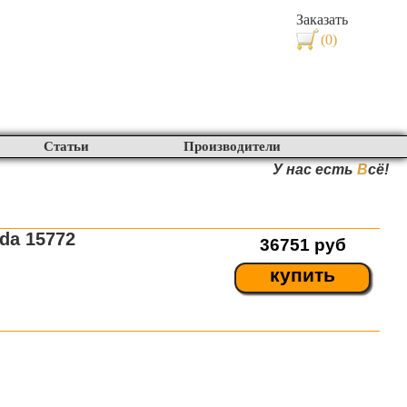
Заказать
(0)
Статьи
Производители
У нас есть
В
сё!
da 15772
36751
руб
купить