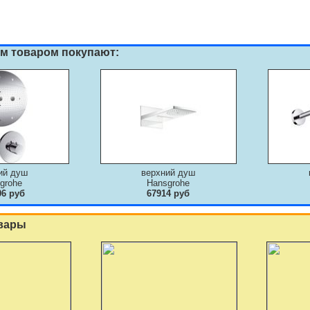
им товаром покупают:
ий душ
верхний душ
grohe
Hansgrohe
06 руб
67914 руб
вары